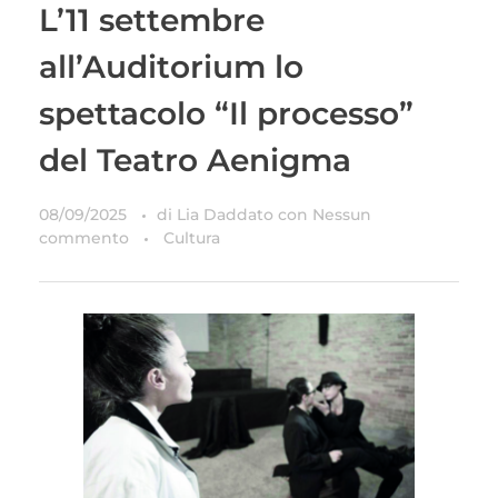
L’11 settembre
all’Auditorium lo
spettacolo “Il processo”
del Teatro Aenigma
08/09/2025
di
Lia Daddato
con
Nessun
commento
Cultura