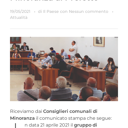
19/05/2021
di
Il Paese
con
Nessun commento
Attualità
Riceviamo dai
Consiglieri comunali di
Minoranza
il comunicato stampa che segue:
n data 21 aprile 2021 il
gruppo di