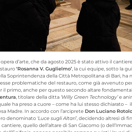
 opera d’arte, che da agosto 2025 è stato attivo il cantier
restauro
‘Rosanna V. Guglielmo’
, la cui equipe, sotto la gu
della Soprintendenza della Città Metropolitana di Bari, 
lesse problematiche del restauro, come già avvenuto per l
er il primo, anche per questo secondo altare fondamental
entura
, titolare della ditta
‘Willy Green Technology’
e ani
l quale ha preso a cuore – come ha lui stesso dichiarato – 
iesa Madre. In accordo con l’arciprete
Don Luciano Rotol
ero denominato
‘Luce sugli Altari’
, decidendo altresì di fi
 cantiere, quello dell’altare di San Giacomo (o dell’Immac