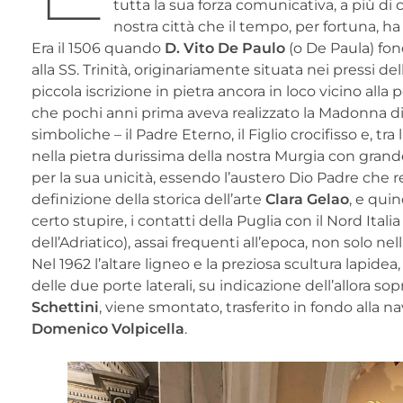
tutta la sua forza comunicativa, a più di 
nostra città che il tempo, per fortuna, ha
Era il 1506 quando
D.
Vito De Paulo
(o De Paula) fon
alla SS. Trinità, originariamente situata nei pressi de
piccola iscrizione in pietra ancora in loco vicino alla
che pochi anni prima aveva realizzato la Madonna di T
simboliche – il Padre Eterno, il Figlio crocifisso e, tra
nella pietra durissima della nostra Murgia con grande m
per la sua unicità, essendo l’austero Dio Padre che 
definizione della storica dell’arte
Clara Gelao
, e qui
certo stupire, i contatti della Puglia con il Nord Ital
dell’Adriatico), assai frequenti all’epoca, non solo nell
Nel 1962 l’altare ligneo e la preziosa scultura lapide
delle due porte laterali, su indicazione dell’allora 
Schettini
, viene smontato, trasferito in fondo alla 
Domenico Volpicella
.