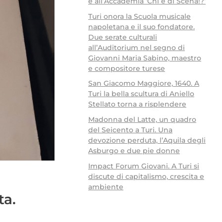
e all’Accademia ‘Chi è di Scena!?’
Turi onora la Scuola musicale
napoletana e il suo fondatore.
Due serate culturali
all’Auditorium nel segno di
Giovanni Maria Sabino, maestro
e compositore turese
San Giacomo Maggiore, 1640. A
Turi la bella scultura di Aniello
Stellato torna a risplendere
Madonna del Latte, un quadro
del Seicento a Turi. Una
devozione perduta, l’Aquila degli
Asburgo e due pie donne
Impact Forum Giovani. A Turi si
discute di capitalismo, crescita e
ambiente
ta.