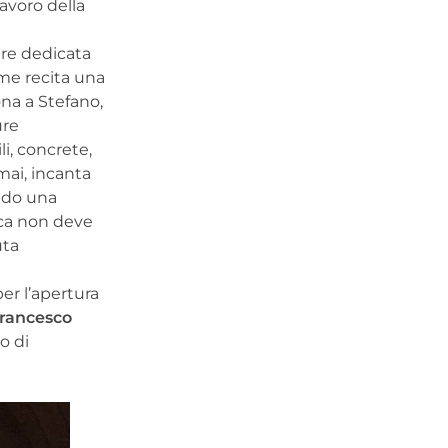
lavoro della
are dedicata
come recita una
ona a Stefano,
ure
li, concrete,
 mai, incanta
ondo una
ica non deve
uta
per l’apertura
rancesco
o di