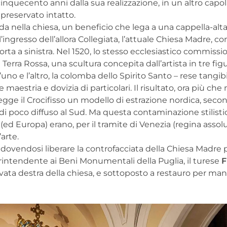
cinquecento anni dalla sua realizzazione, in un altro capo
 preservato intatto.
da nella chiesa, un beneficio che lega a una cappella-alt
ll’ingresso dell’allora Collegiata, l’attuale Chiesa Madre, 
 porta a sinistra. Nel 1520, lo stesso ecclesiastico commissi
erra Rossa, una scultura concepita dall’artista in tre fig
 l’uno e l’altro, la colomba dello Spirito Santo – rese tangibi
aestria e dovizia di particolari. Il risultato, ora più che
regge il Crocifisso un modello di estrazione nordica, sec
ndi poco diffuso al Sud. Ma questa contaminazione stilist
ia (ed Europa) erano, per il tramite di Venezia (regina assol
’arte.
a, dovendosi liberare la controfacciata della Chiesa Madre 
soprintendente ai Beni Monumentali della Puglia, il turese
F
navata destra della chiesa, e sottoposto a restauro per man