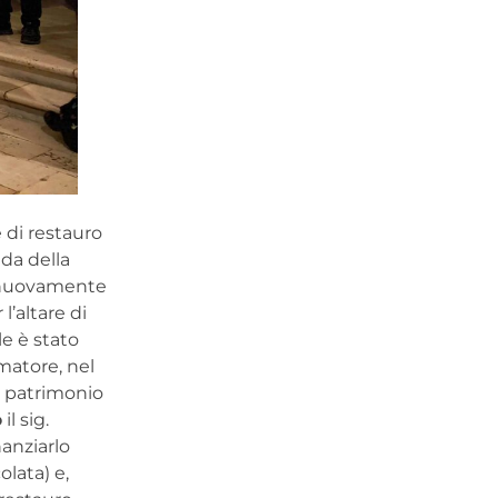
e di restauro
ida della
ha nuovamente
’altare di
e è stato
matore, nel
il patrimonio
o
il sig.
nanziarlo
olata) e,