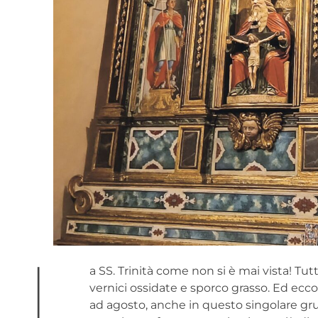
L
a SS. Trinità come non si è mai vista! Tut
vernici ossidate e sporco grasso. Ed ecco
ad agosto, anche in questo singolare gr