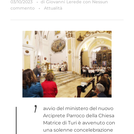
03/10/2023
di
Giovanni Lerede
con
Nessun
commento
Attualità
L’
avvio del ministero del nuovo
Arciprete Parroco della Chiesa
Matrice di Turi è avvenuto con
una solenne concelebrazione