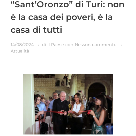
“Sant’Oronzo” di Turi: non
è la casa dei poveri, è la
casa di tutti
14/08/2024
di
Il Paese
con
Nessun commento
Attualità