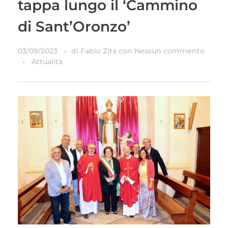
tappa lungo il ‘Cammino
di Sant’Oronzo’
03/09/2023
di
Fabio Zita
con
Nessun commento
Attualità