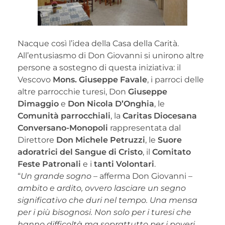
Nacque così l’idea della Casa della Carità.
All’entusiasmo di Don Giovanni si unirono altre
persone a sostegno di questa iniziativa: il
Vescovo
Mons. Giuseppe Favale
, i parroci delle
altre parrocchie turesi, Don
Giuseppe
Dimaggio
e
Don Nicola D’Onghia
, le
Comunità parrocchiali
, la
Caritas Diocesana
Conversano-Monopoli
rappresentata dal
Direttore
Don Michele Petruzzi
, le
Suore
adoratrici del Sangue di Cristo
, il
Comitato
Feste Patronali
e i
tanti Volontari
.
“
Un grande sogno
– afferma Don Giovanni –
ambito e ardito, ovvero lasciare un segno
significativo che duri nel tempo. Una mensa
per i più bisognosi. Non solo per i turesi che
hanno difficoltà ma soprattutto per i poveri