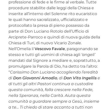
professione di fede e le firme al verbale. Tutte
procedure stabilite dalle leggi della Chiesa e
inserite all’interno del Solenne rito eucaristico
le quali hanno sacralizzato, ufficializzato e
protocollato la presa di pieno possesso da
parte di Don Luciano Rotolo dell’Ufficio di
Arciprete-Parroco e quindi di nuova guida della
Chiesa di Turi, di nuovo Vicario Zonale.
Nell’Omelia il
Vescovo Favale
, paragonando se
stesso e tutti gli uomini di chiesa agli
‘angeli’
mandati dal Signore a mediare e, soprattutto, a
promulgare la Parola di Dio, ha detto tra l’altro:
“
Carissimo Don Luciano accogliendo l’eredità
di
Don Giovanni Amodio
, di
Don Vito Ingellis
e
di tutti gli altri Pastori continua a custodire
questa comunità, falla crescere nella Fede,
nella Speranza, nella Carità. Aiuta questa
comunità a guardare sempre a Gesù, insieme
a te… Ti chiedo di stare accanto a tutti non