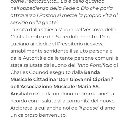
come il sottoscritto… Ed è bello quando
nell’obbedienza della Fede a Dio che parla
attraverso i Pastori si mette la propria vita al
servizio della gente
”.
L’uscita dalla Chiesa Madre del Vescovo, delle
Confraternite e dei Sacerdoti, mentre Don
Luciano ai piedi del Presbiterio riceveva
amabilmente sorridente il saluto personale
dalle Autorità e dalle tante persone comuni, è
stata salutata dal suono dell’
Inno Pontificio
di
Charles Gounod eseguito dalla
Banda
Musicale Cittadina ‘Don Giovanni Cipriani’
dell’Associazione Musicale ‘Maria SS.
Ausiliatrice’
, e da un dono: un’immaginetta-
ricordo con il saluto alla comunità del nuovo
Arciprete, a cui anche noi de
‘il paese’
diamo
un caloroso benvenuto.