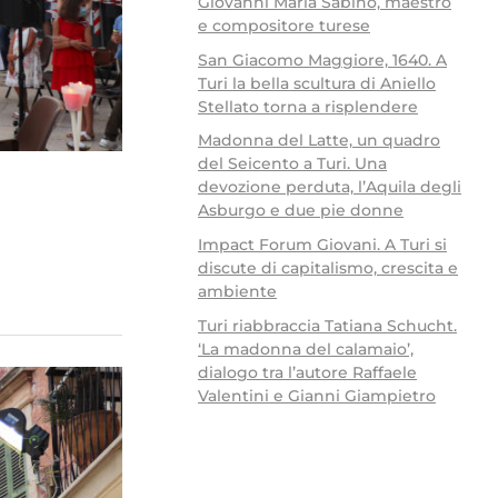
Giovanni Maria Sabino, maestro
e compositore turese
San Giacomo Maggiore, 1640. A
Turi la bella scultura di Aniello
Stellato torna a risplendere
Madonna del Latte, un quadro
del Seicento a Turi. Una
devozione perduta, l’Aquila degli
Asburgo e due pie donne
Impact Forum Giovani. A Turi si
discute di capitalismo, crescita e
ambiente
Turi riabbraccia Tatiana Schucht.
‘La madonna del calamaio’,
dialogo tra l’autore Raffaele
Valentini e Gianni Giampietro