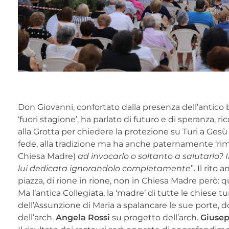
Don Giovanni, confortato dalla presenza dell’antic
‘fuori stagione’, ha parlato di futuro e di speranza, r
alla Grotta per chiedere la protezione su Turi a Gesù 
fede, alla tradizione ma ha anche paternamente ‘rim
Chiesa Madre)
ad invocarlo o soltanto a salutarlo? I
lui dedicata ignorandolo completamente
”. Il rito
piazza, di rione in rione, non in Chiesa Madre però:
Ma l’antica Collegiata, la ‘madre’ di tutte le chiese tur
dell’Assunzione di Maria a spalancare le sue porte, do
dell’arch.
Angela Rossi
su progetto dell’arch.
Giusep