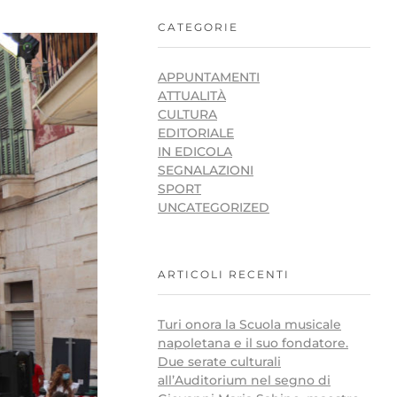
CATEGORIE
APPUNTAMENTI
ATTUALITÀ
CULTURA
EDITORIALE
IN EDICOLA
SEGNALAZIONI
SPORT
UNCATEGORIZED
ARTICOLI RECENTI
Turi onora la Scuola musicale
napoletana e il suo fondatore.
Due serate culturali
all’Auditorium nel segno di