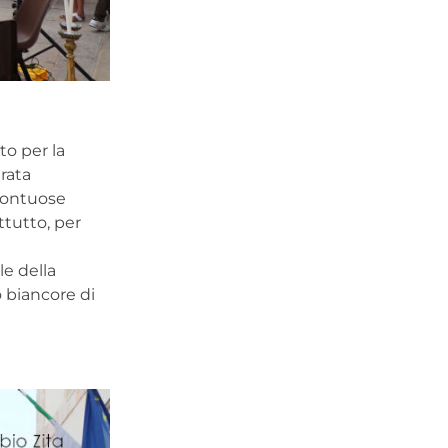
to per la
rata
 sontuose
ttutto, per
le della
o biancore di