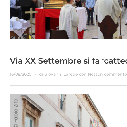
Via XX Settembre si fa ‘catte
16/08/2020
di
Giovanni Lerede
con
Nessun commento