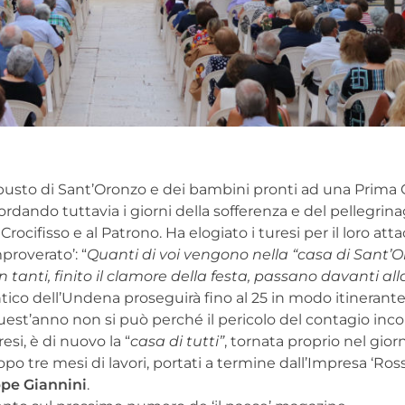
o busto di Sant’Oronzo e dei bambini pronti ad una Prim
icordando tuttavia i giorni della sofferenza e del pellegrina
Crocifisso e al Patrono. Ha elogiato i turesi per il loro at
proverato’: “
Quanti di voi vengono nella “casa di Sant’O
n tanti, finito il clamore della festa, passano davanti al
 antico dell’Undena proseguirà fino al 25 in modo itinerante,
 quest’anno non si può perché il pericolo del contagio in
esi, è di nuovo la “
casa di tutti”
, tornata proprio nel gior
po tre mesi di lavori, portati a termine dall’Impresa ‘Ross
pe Giannini
.