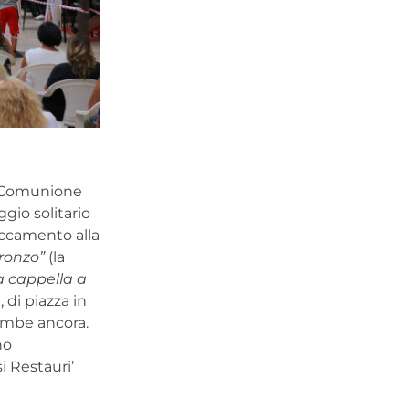
a Comunione
ggio solitario
taccamento alla
ronzo”
(la
la cappella a
 di piazza in
combe ancora.
no
i Restauri’