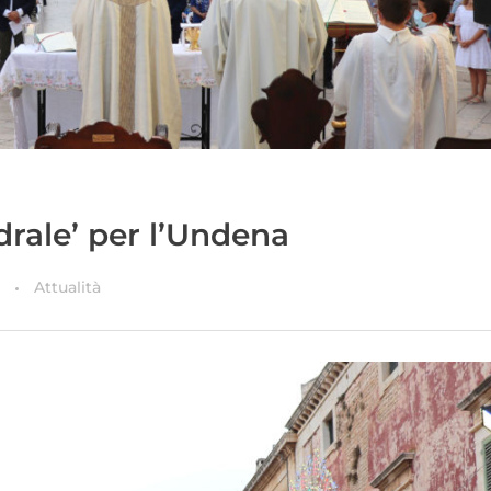
drale’ per l’Undena
Attualità