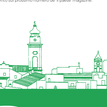
mento sul prossimo numero de ‘il paese’ magazine.