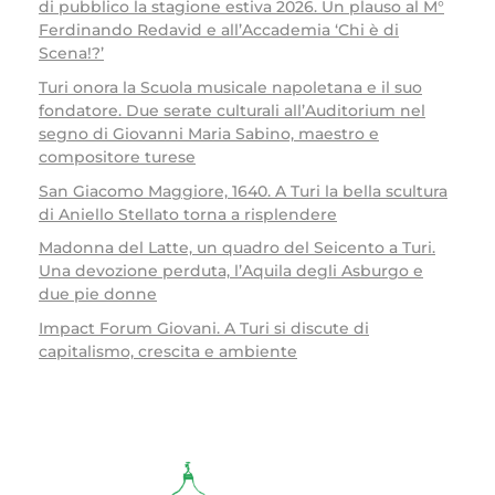
di pubblico la stagione estiva 2026. Un plauso al M°
Ferdinando Redavid e all’Accademia ‘Chi è di
Scena!?’
Turi onora la Scuola musicale napoletana e il suo
fondatore. Due serate culturali all’Auditorium nel
segno di Giovanni Maria Sabino, maestro e
compositore turese
San Giacomo Maggiore, 1640. A Turi la bella scultura
di Aniello Stellato torna a risplendere
Madonna del Latte, un quadro del Seicento a Turi.
Una devozione perduta, l’Aquila degli Asburgo e
due pie donne
Impact Forum Giovani. A Turi si discute di
capitalismo, crescita e ambiente