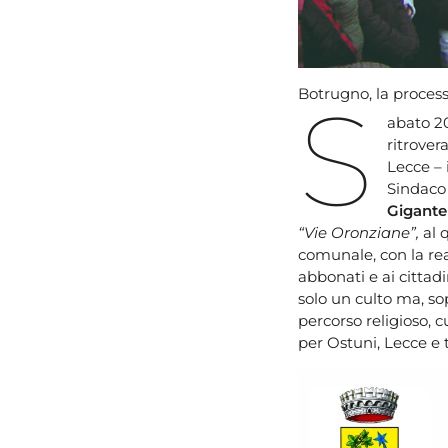
S
Botrugno, la process
abato 20
ritrover
Lecce – 
Sindaco
Gigantel
“Vie Oronziane”,
al 
comunale, con la re
abbonati e ai cittadi
solo un culto ma, so
percorso religioso, c
per Ostuni, Lecce e t