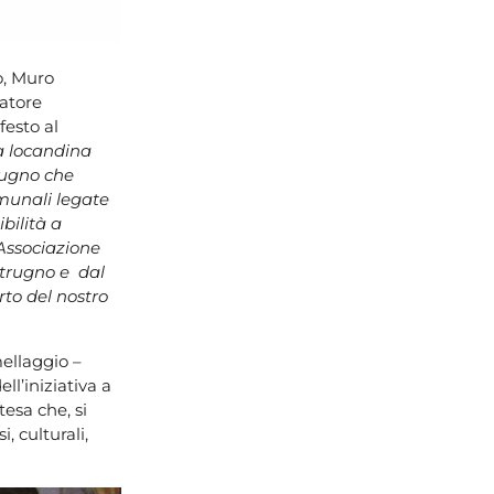
o, Muro
atore
festo al
a locandina
rugno che
munali legate
bilità a
’Associazione
otrugno e dal
rto del nostro
mellaggio –
ll’iniziativa a
tesa che, si
, culturali,