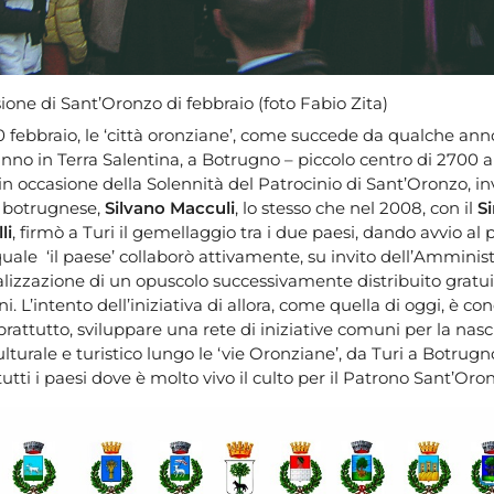
ione di Sant’Oronzo di febbraio (foto Fabio Zita)
 febbraio, le ‘città oronziane’, come succede da qualche anno
anno in Terra Salentina, a Botrugno ­– piccolo centro di 2700 a
in occasione della Solennità del Patrocinio di Sant’Oronzo, in
 botrugnese,
Silvano Macculi
, lo stesso che nel 2008, con il
S
li
, firmò a Turi il gemellaggio tra i due paesi, dando avvio al 
quale ‘il paese’ collaborò attivamente, su invito dell’Amminis
alizzazione di un opuscolo successivamente distribuito gratu
ni. L’intento dell’iniziativa di allora, come quella di oggi, è c
prattutto, sviluppare una rete di iniziative comuni per la nasc
ulturale e turistico lungo le ‘vie Oronziane’, da Turi a Botrug
utti i paesi dove è molto vivo il culto per il Patrono Sant’Oro