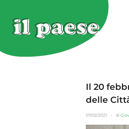
Il 20 feb
delle Cit
07/02/2021
di
Gio