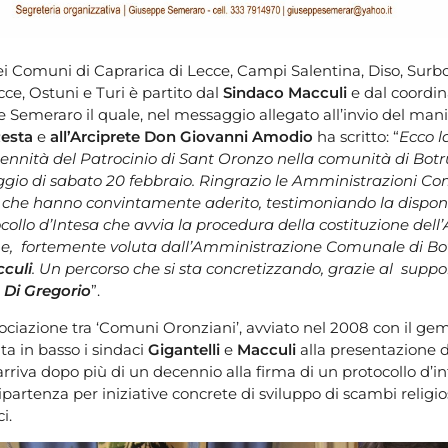
 dei Comuni di Caprarica di Lecce, Campi Salentina, Diso, Surb
cce, Ostuni e Turi è partito dal
Sindaco Macculi
e dal coordin
 Semeraro il quale, nel messaggio allegato all’invio del mani
Resta
e
all’Arciprete Don Giovanni Amodio
ha scritto: “
Ecco l
ennità del Patrocinio di Sant Oronzo nella comunità di Bot
gio di sabato 20 febbraio. Ringrazio le Amministrazioni Co
 che hanno convintamente aderito, testimoniando la disponi
tocollo d’Intesa che avvia la procedura della costituzione dell
ne, fortemente voluta dall’Amministrazione Comunale di B
culi
. Un percorso che si sta concretizzando, grazie al suppo
 Di Gregorio
”.
sociazione tra ‘Comuni Oronziani’, avviato nel 2008 con il ge
ita in basso i sindaci
Gigantelli
e
Macculi
alla presentazione de
rriva dopo più di un decennio alla firma di un protocollo d’in
ipartenza per iniziative concrete di sviluppo di scambi religiosi
i.