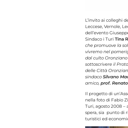
L’invito ai colleghi
Leccese, Vernole, Le
dell’evento Giuseppe
Sindaco i Turi
Tina 
che promuove la sol
vivremo nel pomerig
dal culto Oronziano
sottoscrivere il Pro
delle Città Oronzia
sindaco
Silvano Mac
amico,
prof. Renato
Il progetto di un’As
nella foto di Fabio Z
Turi, agosto 2008 – a
spera, sia punto di r
turistici ed economic