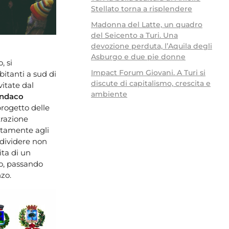
Stellato torna a risplendere
Madonna del Latte, un quadro
del Seicento a Turi. Una
devozione perduta, l’Aquila degli
Asburgo e due pie donne
, si
Impact Forum Giovani. A Turi si
bitanti a sud di
discute di capitalismo, crescita e
vitate dal
ambiente
indaco
progetto delle
trazione
itamente agli
ondividere non
ita di un
no, passando
nzo.