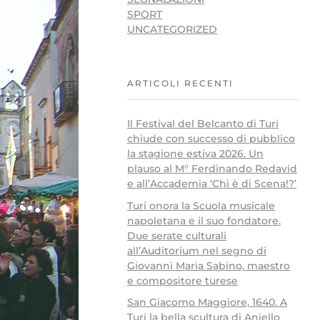
SPORT
UNCATEGORIZED
ARTICOLI RECENTI
Il Festival del Belcanto di Turi
chiude con successo di pubblico
la stagione estiva 2026. Un
plauso al M° Ferdinando Redavid
e all’Accademia ‘Chi è di Scena!?’
Turi onora la Scuola musicale
napoletana e il suo fondatore.
Due serate culturali
all’Auditorium nel segno di
Giovanni Maria Sabino, maestro
e compositore turese
San Giacomo Maggiore, 1640. A
Turi la bella scultura di Aniello