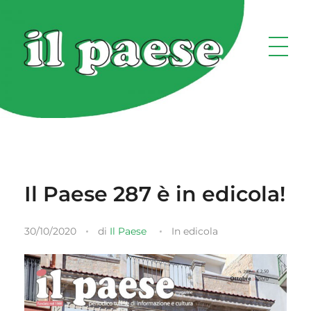
Il Paese 287 è in edicola!
30/10/2020
di
Il Paese
In edicola