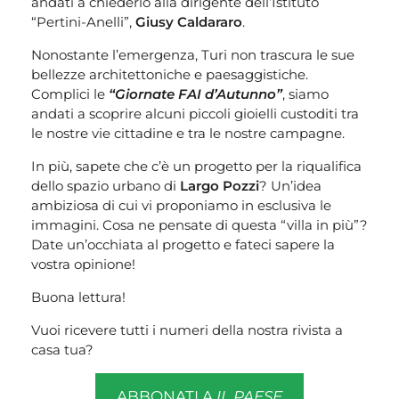
andati a chiederlo alla dirigente dell’Istituto
“Pertini-Anelli”,
Giusy Caldararo
.
Nonostante l’emergenza, Turi non trascura le sue
bellezze architettoniche e paesaggistiche.
Complici le
“Giornate FAI d’Autunno”
, siamo
andati a scoprire alcuni piccoli gioielli custoditi tra
le nostre vie cittadine e tra le nostre campagne.
In più, sapete che c’è un progetto per la riqualifica
dello spazio urbano di
Largo Pozzi
? Un’idea
ambiziosa di cui vi proponiamo in esclusiva le
immagini. Cosa ne pensate di questa “villa in più”?
Date un’occhiata al progetto e fateci sapere la
vostra opinione!
Buona lettura!
Vuoi ricevere tutti i numeri della nostra rivista a
casa tua?
ABBONATI A
IL PAESE