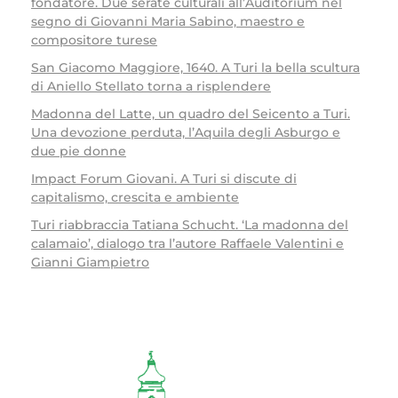
fondatore. Due serate culturali all’Auditorium nel
segno di Giovanni Maria Sabino, maestro e
compositore turese
San Giacomo Maggiore, 1640. A Turi la bella scultura
di Aniello Stellato torna a risplendere
Madonna del Latte, un quadro del Seicento a Turi.
Una devozione perduta, l’Aquila degli Asburgo e
due pie donne
Impact Forum Giovani. A Turi si discute di
capitalismo, crescita e ambiente
Turi riabbraccia Tatiana Schucht. ‘La madonna del
calamaio’, dialogo tra l’autore Raffaele Valentini e
Gianni Giampietro