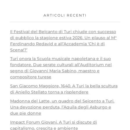
ARTICOLI RECENTI
Il Festival del Belcanto di Turi chiude con successo
di pubblico la stagione estiva 2026. Un plauso al M°
Ferdinando Redavid e all’Accademia ‘Chi è di
Scena!?’
Turi onora la Scuola musicale napoletana e il suo
fondatore. Due serate culturali all’Auditorium nel
segno di Giovanni Maria Sabino, maestro e
compositore turese
San Giacomo Maggiore, 1640. A Turi la bella scultura
di Aniello Stellato torna a risplendere
Madonna del Latte, un quadro del Seicento a Turi.
Una devozione perduta, l’Aquila degli Asburgo e
due pie donne
Impact Forum Giovani. A Turi si discute di
capitalismo, crescita e ambiente